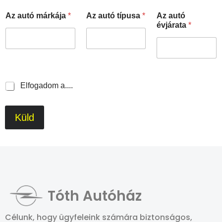
Az autó márkája
*
Az autó típusa
*
Az autó
évjárata
*
Elfogadom a....
Küld
Tóth Autóház
Célunk, hogy ügyfeleink számára biztonságos,