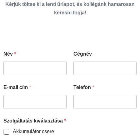
Kérjük töltse ki a lenti űrlapot, és kollégánk hamarosan
keresni fogja!
Név
*
Cégnév
z
z
*
E-mail cím
*
Telefon
*
Szolgáltatás kiválasztása
*
Akkumulátor csere