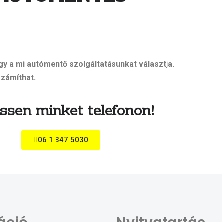
gy a mi autómentő szolgáltatásunkat választja.
számíthat.
ssen minket telefonon!
06 1 347 5030